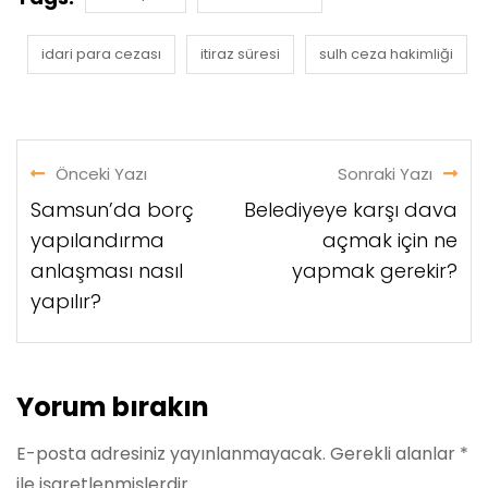
idari para cezası
itiraz süresi
sulh ceza hakimliği
Önceki Yazı
Sonraki Yazı
Samsun’da borç
Belediyeye karşı dava
yapılandırma
açmak için ne
anlaşması nasıl
yapmak gerekir?
yapılır?
Yorum bırakın
E-posta adresiniz yayınlanmayacak.
Gerekli alanlar
*
ile işaretlenmişlerdir