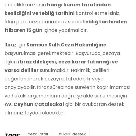
öncelikle cezanın
hangi kurum tarafından
kesildiğini ve tebliğ tarihini
kontrol etmelisiniz.
İdari para cezalarına itiraz süresi
tebliğ tarihinden
itibaren 15 gün
içinde yapılmalıdır.
İtiraz için
Samsun Sulh Ceza Hakimliğine
başvurulması gerekmektedir. Başvuruda, cezaya
ilişkin
itiraz dilekçesi, ceza karar tutanağı ve
varsa deliller
sunulmalıdır. Hakimlik, delilleri
değerlendirerek cezayı iptal edebilir veya
onaylayabilir. İtiraz sürecinde sürelerin kaçırılmaması
ve hukuki argümanların doğru şekilde sunulması için
Av. Ceyhun Çatalsakal
gibi bir avukattan destek
almanız faydalı olacaktır.
ceza iptali
hukuki destek
Tags: