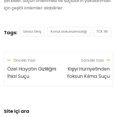
yetkililer, suçun önlenmesi ve suçluların yakalanması
için çeşitli önlemler alabilirler.
İzinsiz Giriş
Konut dokunulmazlığı
TCK 116
Tags:
Önceki Yazı
Sonraki Yazı
Özel Hayatın Gizliliğini
Kişiyi Hürriyetinden
İhlal Suçu
Yoksun Kılma Suçu
Site içi ara