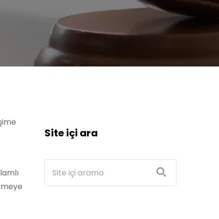
işime
Site içi ara
ilamlı
hkemeye