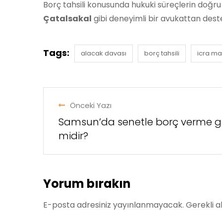
Borç tahsili konusunda hukuki süreçlerin doğr
Çatalsakal
gibi deneyimli bir avukattan destek
Tags:
alacak davası
borç tahsili
icra m
Önceki Yazı
Samsun’da senetle borç verme g
midir?
Yorum bırakın
E-posta adresiniz yayınlanmayacak.
Gerekli a