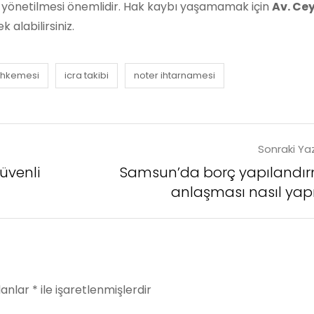
u yönetilmesi önemlidir. Hak kaybı yaşamamak için
Av. Ce
 alabilirsiniz.
ahkemesi
icra takibi
noter ihtarnamesi
Sonraki Yaz
üvenli
Samsun’da borç yapılandı
anlaşması nasıl yapı
lanlar
*
ile işaretlenmişlerdir