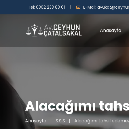
Tel:
0362 233 83 61
E-Mail:
avukat@ceyhun
Anasayfa
Alacağımı tah
Anasayfa
S.S.S
Alacağımı tahsil edem