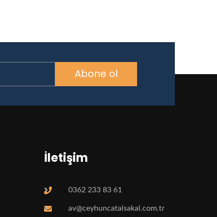
Abone ol
İletişim
0362 233 83 61
av@ceyhuncatalsakal.com.tr