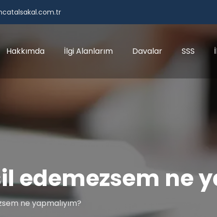
catalsakal.com.tr
Hakkımda
İlgi Alanlarım
Davalar
SSS
sil edemezsem ne 
ezsem ne yapmalıyım?