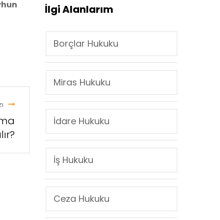
yhun
İlgi Alanlarım
Borçlar Hukuku
Miras Hukuku
ı
rma
İdare Hukuku
lır?
İş Hukuku
Ceza Hukuku