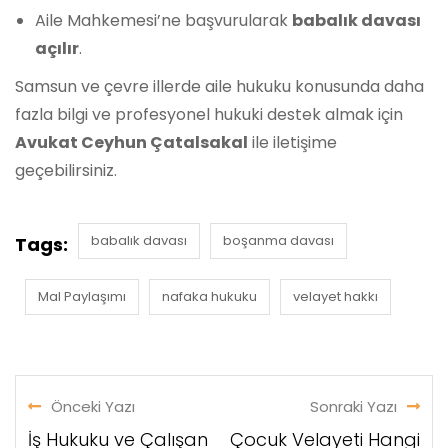
Aile Mahkemesi’ne başvurularak
babalık davası
açılır
.
Samsun ve çevre illerde aile hukuku konusunda daha
fazla bilgi ve profesyonel hukuki destek almak için
Avukat Ceyhun Çatalsakal
ile iletişime
geçebilirsiniz.
babalık davası
boşanma davası
Tags:
Mal Paylaşımı
nafaka hukuku
velayet hakkı
Önceki Yazı
Sonraki Yazı
İş Hukuku ve Çalışan
Çocuk Velayeti Hangi