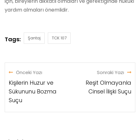
için, bireylerin dikkatli olmaları ve gerektiğinde hukuki
yardım almaları önemlidir.
Şantaj
TCK 107
Tags:
Önceki Yazı
Sonraki Yazı
Kişilerin Huzur ve
Reşit Olmayanla
Sükununu Bozma
Cinsel İlişki Suçu
Suçu