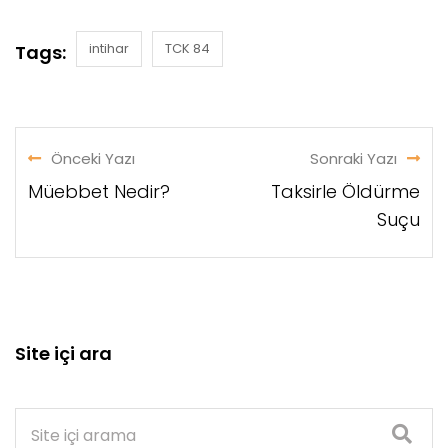
intihar
TCK 84
Tags:
Önceki Yazı
Sonraki Yazı
Müebbet Nedir?
Taksirle Öldürme
Suçu
Site içi ara