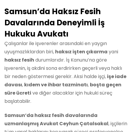
Samsun’da Haksız Fesih
Davalarında Deneyimli İş
Hukuku Avukatı
Çalışanlar ile işverenler arasındaki en yaygın
uyuşmazlıklardan biri,
haksız işten çıkarma
yani
haksız fesih
durumlarıdır. İş Kanunu’na göre
işverenin, iş akdini sona erdirirken geçerli veya haklı
bir neden göstermesi gerekir. Aksi halde işçi,
işe iade
davası
,
kıdem ve ihbar tazminatı
,
boşta geçen
süre ücreti
ve diğer alacaklar için hukuki süreç
başlatabilir.
Samsun’da haksız fesih davalarında
uzmanlaşmış Avukat Ceyhun Çatalsakal
, işçilerin
tüm yasal haklarını koruyarak süreci profesyonelce